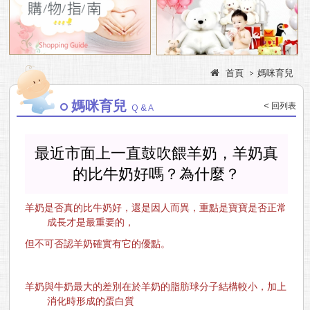
門市資訊
品牌專區
首頁
媽咪育兒
媽咪育兒
< 回列表
Q & A
最近市面上一直鼓吹餵羊奶，羊奶真
的比牛奶好嗎？為什麼？
羊奶是否真的比牛奶好，還是因人而異，重點是寶寶是否正常
成長才是最重要的，
但不可否認羊奶確實有它的優點。
羊奶與牛奶最大的差別在於羊奶的脂肪球分子結構較小，加上
消化時形成的蛋白質